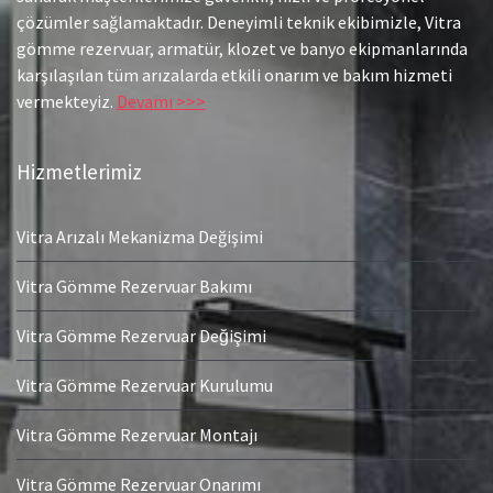
çözümler sağlamaktadır. Deneyimli teknik ekibimizle, Vitra
gömme rezervuar, armatür, klozet ve banyo ekipmanlarında
karşılaşılan tüm arızalarda etkili onarım ve bakım hizmeti
vermekteyiz.
Devamı >>>
Hizmetlerimiz
Vitra Arızalı Mekanizma Değişimi
Vitra Gömme Rezervuar Bakımı
Vitra Gömme Rezervuar Değişimi
Vitra Gömme Rezervuar Kurulumu
Vitra Gömme Rezervuar Montajı
Vitra Gömme Rezervuar Onarımı