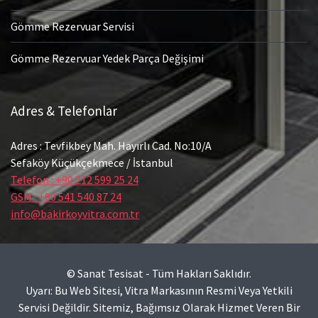
Gömme Rezervuar Servisi
Gömme Rezervuar Yedek Parça Değişimi
Adres & Telefonlar
Adres : Tevfikbey Mah. Hayırlı Cad. No:10/A
Sefaköy Küçükçekmece / İstanbul
Telefon : +90 212 599 25 24
GSM : +90 541 540 87 24
info@bakirkoyvitra.com.tr
© Sanat Tesisat - Tüm Hakları Saklıdır.
Uyarı: Bu Web Sitesi, Vitra Markasının Resmi Veya Yetkili
Servisi Değildir. Sitemiz, Bağımsız Olarak Hizmet Veren Bir