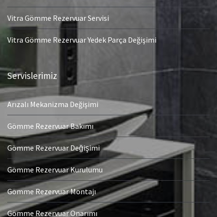
Vitra Gömme Rezervuar Servisi
Vitra Gömme Rezervuar Yedek Parça Değişimi
Servislerimiz
Arızalı Mekanizma Değişimi
Gömme Rezervuar Bakımı
Gömme Rezervuar Değişimi
Gömme Rezervuar Kurulumu
Gömme Rezervuar Montajı
Gömme Rezervuar Onarımı