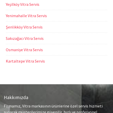
Yeşilköy Vitra Servis
Yenimahalle Vitra Servis
Şenlikköy Vitra Servis
Sakızağacı Vitra Servis
Osmaniye Vitra Servis
Kartaltepe Vitra Servis
Hakkımızda
Firmamız, Vitra markasının ürünlerine özel servis hizmeti
sunarak müşterilerimize güvenilir, hızlı ve profesyonel