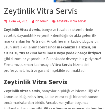
Zeytinlik Vitra Servis
Ekim 24, 2025
bbadmin
zeytinlik vitra servis
Zeytinlik Vitra Servis
, banyo ve tuvalet sistemlerinde
estetik, dayanıklılık ve yenilik denildiğinde akla gelen ilk
markalardan biri
Vitra
’dır. Ancak her markada olduğu gibi,
uzun süreli kullanım sonrasında
mekanizma arızası, su
sızıntısı, tuş takımı bozulması veya yedek parça ihtiyacı
gibi durumlar yaşanabilir. Bu noktada devreye biz giriyoruz!
Firmamız, uzman kadrosuyla
Vitra Servis
hizmetini
profesyonel, hızlı ve garantili şekilde sunmaktadır.
Zeytinlik Vitra Servis
Zeytinlik Vitra Servis
, banyoların şıklığı ve işlevselliği söz
konusu olduğunda
Vitra
, kalite ve estetiği bir arada sunan
öncü markalardan biridir. Ancak uzun yıllar boyunca
kullanılan her ürün gibi,
Vitra gömme rezervuar sistemleri