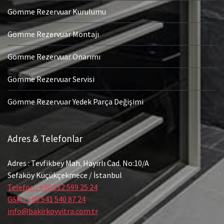
Gömme Rezervuar Kurulumu
Gömme Rezervuar Montajı
Gömme Rezervuar Onarımı
Gömme Rezervuar Servisi
Gömme Rezervuar Yedek Parça Değişimi
Adres & Telefonlar
Adres : Tevfikbey Mah. Hayırlı Cad. No:10/A
Sefaköy Küçükçekmece / İstanbul
Telefon : +90 212 599 25 24
GSM : +90 541 540 87 24
info@bakirkoyvitra.com.tr