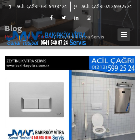
Skip
ACİL ÇAĞRI 0541 540 87 24
ACİL ÇAĞRI 0212 599 25 24
to
content
Blog
Home
Vitra Servis
Zeytinlik Vitra Servis