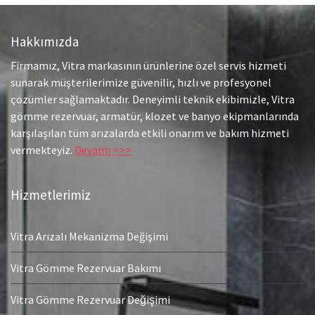
Hakkımızda
Firmamız, Vitra markasının ürünlerine özel servis hizmeti
sunarak müşterilerimize güvenilir, hızlı ve profesyonel
çözümler sağlamaktadır. Deneyimli teknik ekibimizle, Vitra
gömme rezervuar, armatür, klozet ve banyo ekipmanlarında
karşılaşılan tüm arızalarda etkili onarım ve bakım hizmeti
vermekteyiz.
Devamı >>>
Hizmetlerimiz
Vitra Arızalı Mekanizma Değişimi
Vitra Gömme Rezervuar Bakımı
Vitra Gömme Rezervuar Değişimi