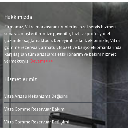
Hakkımızda
Firmamız, Vitra markasının ürünlerine özel servis hizmeti
sunarak müşterilerimize güvenilir, hızlı ve profesyonel
çözümler sağlamaktadır. Deneyimli teknik ekibimizle, Vitra
gömme rezervuar, armatür, klozet ve banyo ekipmanlarında
karşılaşılan tüm arızalarda etkili onarım ve bakım hizmeti
vermekteyiz.
Devamı >>>
Hizmetlerimiz
Vitra Arızalı Mekanizma Değişimi
Vitra Gömme Rezervuar Bakımı
Vitra Gömme Rezervuar Değişimi