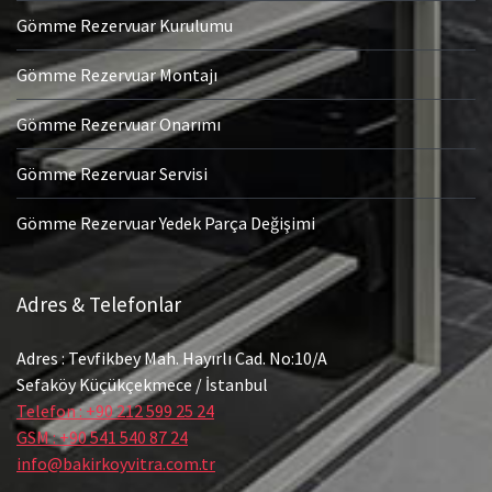
Gömme Rezervuar Kurulumu
Gömme Rezervuar Montajı
Gömme Rezervuar Onarımı
Gömme Rezervuar Servisi
Gömme Rezervuar Yedek Parça Değişimi
Adres & Telefonlar
Adres : Tevfikbey Mah. Hayırlı Cad. No:10/A
Sefaköy Küçükçekmece / İstanbul
Telefon : +90 212 599 25 24
GSM : +90 541 540 87 24
info@bakirkoyvitra.com.tr