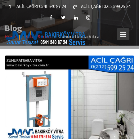
Skip
ACİL ÇAĞRI 0541 540 87 24
ACİL ÇAĞRI 0212 599 25 24
to
content
Blog
Home
Vitra Servis
Zuhuratbaba Vitra