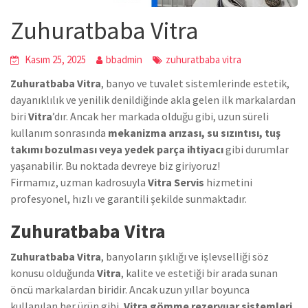
Zuhuratbaba Vitra
Kasım 25, 2025
bbadmin
zuhuratbaba vitra
Zuhuratbaba Vitra
, banyo ve tuvalet sistemlerinde estetik,
dayanıklılık ve yenilik denildiğinde akla gelen ilk markalardan
biri
Vitra
’dır. Ancak her markada olduğu gibi, uzun süreli
kullanım sonrasında
mekanizma arızası, su sızıntısı, tuş
takımı bozulması veya yedek parça ihtiyacı
gibi durumlar
yaşanabilir. Bu noktada devreye biz giriyoruz!
Firmamız, uzman kadrosuyla
Vitra Servis
hizmetini
profesyonel, hızlı ve garantili şekilde sunmaktadır.
Zuhuratbaba Vitra
Zuhuratbaba Vitra
, banyoların şıklığı ve işlevselliği söz
konusu olduğunda
Vitra
, kalite ve estetiği bir arada sunan
öncü markalardan biridir. Ancak uzun yıllar boyunca
kullanılan her ürün gibi,
Vitra gömme rezervuar sistemleri