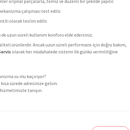
ler orijinal parçalarla, temiz ve düzenli bir şekilde yapılır.
mekanizma çalışması test edilir.
tili olarak teslim edilir.
 de uzun süreli kullanım konforu elde edersiniz.
kaliteli ürünlerdir. Ancak uzun süreli performans için doğru bakım,
Servis
olarak her müdahalede sistemi ilk günkü verimliliğine
anizma su mu kaçırıyor?
ısa sürede adresinize gelsin.
hizmetimizle tanışın.