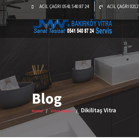
Skip
ACİL ÇAĞRI 0541 540 87 24
ACİL ÇAĞRI 0212 
to
content
Blog
Dikilitaş Vitra
Home
Vitra Servis