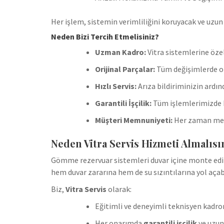
Her işlem, sistemin verimliliğini koruyacak ve uzun
Neden Bizi Tercih Etmelisiniz?
Uzman Kadro:
Vitra sistemlerine öze
Orijinal Parçalar:
Tüm değişimlerde ori
Hızlı Servis:
Arıza bildiriminizin ardın
Garantili İşçilik:
Tüm işlemlerimizde k
Müşteri Memnuniyeti:
Her zaman memn
Neden Vitra Servis Hizmeti Almalısı
Gömme rezervuar sistemleri duvar içine monte edile
hem duvar zararına hem de su sızıntılarına yol açabi
Biz,
Vitra Servis
olarak:
Eğitimli ve deneyimli teknisyen kadr
Her onarımda
garantili işçilik
ve uzun