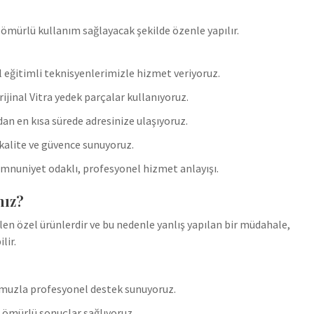
 ömürlü kullanım sağlayacak şekilde özenle yapılır.
l eğitimli teknisyenlerimizle hizmet veriyoruz.
jinal Vitra yedek parçalar kullanıyoruz.
dan en kısa sürede adresinize ulaşıyoruz.
alite ve güvence sunuyoruz.
uniyet odaklı, profesyonel hizmet anlayışı.
nız?
n özel ürünlerdir ve bu nedenle yanlış yapılan bir müdahale,
lir.
omuzla profesyonel destek sunuyoruz.
 ömürlü sonuçlar sağlıyoruz.