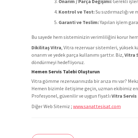
Onarım / Parça Değişimi:
Gerekli işlem
Kontrol ve Test:
Su sızdırmazlığı ve 
Garanti ve Teslim:
Yapılan işlem garan
Bu sayede hem sisteminizin verimliliğini korur hem
Dikilitaş Vitra
, Vitra rezervuar sistemleri, yüksek 
onarım ve yedek parça kullanımı şarttır. Biz,
Vitra 
döndürmeyi hedefliyoruz.
Hemen Servis Talebi Oluşturun
Vitra gömme rezervuarınızda bir arıza mı var? Mek
Hemen bizimle iletişime geçin, uzman ekibimiz en k
Profesyonel, güvenilir ve uygun fiyatlı
Vitra Servis
Diğer Web Sitemiz ;
www.sanattesisat.com