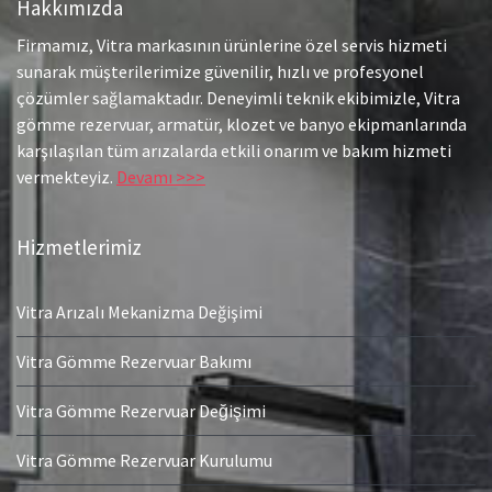
Hakkımızda
Firmamız, Vitra markasının ürünlerine özel servis hizmeti
sunarak müşterilerimize güvenilir, hızlı ve profesyonel
çözümler sağlamaktadır. Deneyimli teknik ekibimizle, Vitra
gömme rezervuar, armatür, klozet ve banyo ekipmanlarında
karşılaşılan tüm arızalarda etkili onarım ve bakım hizmeti
vermekteyiz.
Devamı >>>
Hizmetlerimiz
Vitra Arızalı Mekanizma Değişimi
Vitra Gömme Rezervuar Bakımı
Vitra Gömme Rezervuar Değişimi
Vitra Gömme Rezervuar Kurulumu