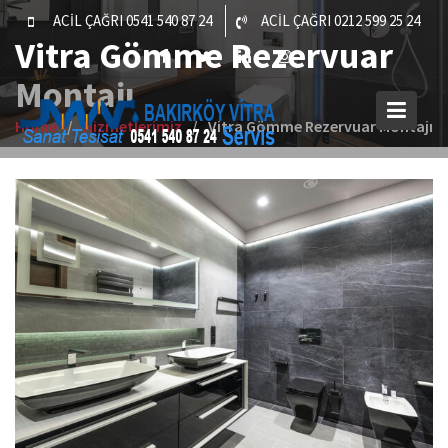
Skip
ACİL ÇAĞRI 0541 540 87 24
ACİL ÇAĞRI 0212 599 25 24
to
Vitra Gömme Rezervuar
content
Montajı
Home
Hizmetlerimiz
Vitra Gömme Rezervuar Montajı