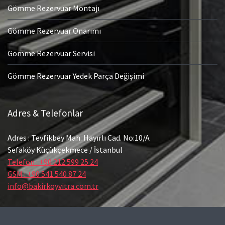
Gömme Rezervuar Montajı
Gömme Rezervuar Onarımı
Gömme Rezervuar Servisi
Gömme Rezervuar Yedek Parça Değişimi
Adres & Telefonlar
Adres : Tevfikbey Mah. Hayırlı Cad. No:10/A
Sefaköy Küçükçekmece / İstanbul
Telefon : +90 212 599 25 24
GSM : +90 541 540 87 24
info@bakirkoyvitra.com.tr