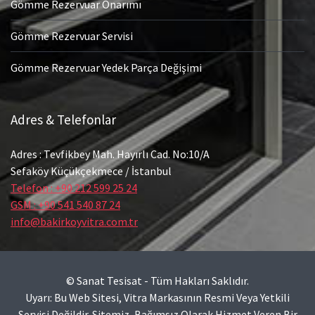
Gömme Rezervuar Onarımı
Gömme Rezervuar Servisi
Gömme Rezervuar Yedek Parça Değişimi
Adres & Telefonlar
Adres : Tevfikbey Mah. Hayırlı Cad. No:10/A
Sefaköy Küçükçekmece / İstanbul
Telefon : +90 212 599 25 24
GSM : +90 541 540 87 24
info@bakirkoyvitra.com.tr
© Sanat Tesisat - Tüm Hakları Saklıdır.
Uyarı: Bu Web Sitesi, Vitra Markasının Resmi Veya Yetkili
Servisi Değildir. Sitemiz, Bağımsız Olarak Hizmet Veren Bir