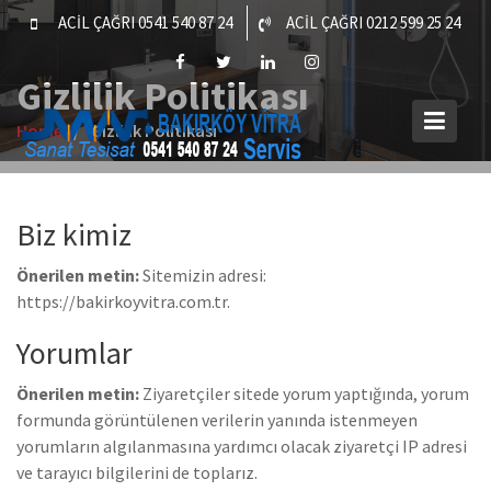
Skip
ACİL ÇAĞRI 0541 540 87 24
ACİL ÇAĞRI 0212 599 25 24
to
content
Gizlilik Politikası
Home
Gizlilik Politikası
Biz kimiz
Önerilen metin:
Sitemizin adresi:
https://bakirkoyvitra.com.tr.
Yorumlar
Önerilen metin:
Ziyaretçiler sitede yorum yaptığında, yorum
formunda görüntülenen verilerin yanında istenmeyen
yorumların algılanmasına yardımcı olacak ziyaretçi IP adresi
ve tarayıcı bilgilerini de toplarız.