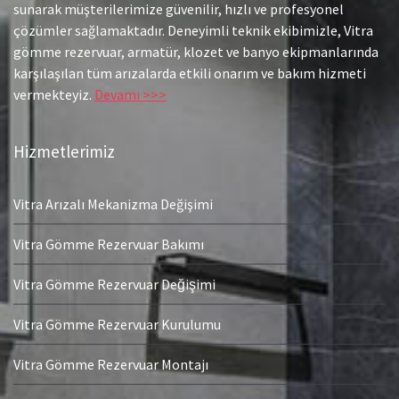
sunarak müşterilerimize güvenilir, hızlı ve profesyonel
çözümler sağlamaktadır. Deneyimli teknik ekibimizle, Vitra
gömme rezervuar, armatür, klozet ve banyo ekipmanlarında
karşılaşılan tüm arızalarda etkili onarım ve bakım hizmeti
vermekteyiz.
Devamı >>>
Hizmetlerimiz
Vitra Arızalı Mekanizma Değişimi
Vitra Gömme Rezervuar Bakımı
Vitra Gömme Rezervuar Değişimi
Vitra Gömme Rezervuar Kurulumu
Vitra Gömme Rezervuar Montajı