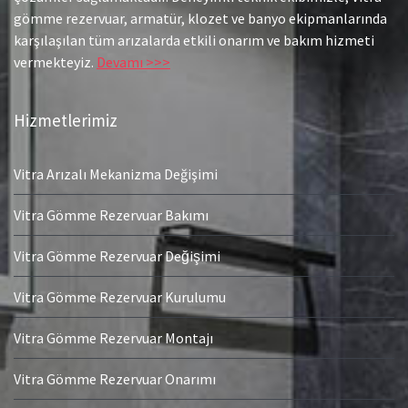
gömme rezervuar, armatür, klozet ve banyo ekipmanlarında
karşılaşılan tüm arızalarda etkili onarım ve bakım hizmeti
vermekteyiz.
Devamı >>>
Hizmetlerimiz
Vitra Arızalı Mekanizma Değişimi
Vitra Gömme Rezervuar Bakımı
Vitra Gömme Rezervuar Değişimi
Vitra Gömme Rezervuar Kurulumu
Vitra Gömme Rezervuar Montajı
Vitra Gömme Rezervuar Onarımı