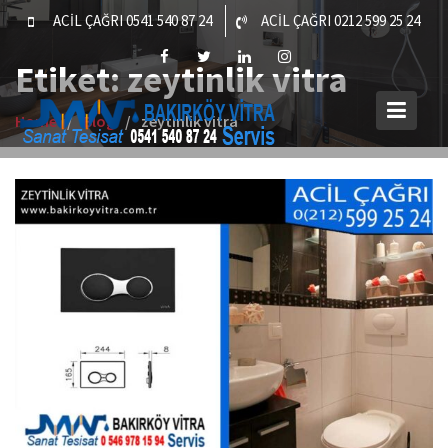
Skip
ACİL ÇAĞRI 0541 540 87 24
ACİL ÇAĞRI 0212 599 25 24
to
content
Etiket:
zeytinlik vitra
Home
Blog
zeytinlik vitra