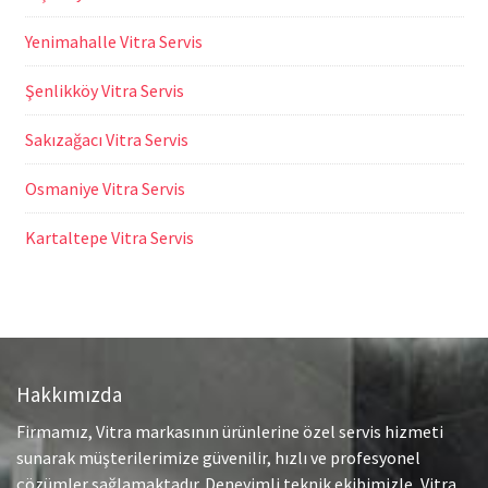
Yenimahalle Vitra Servis
Şenlikköy Vitra Servis
Sakızağacı Vitra Servis
Osmaniye Vitra Servis
Kartaltepe Vitra Servis
Hakkımızda
Firmamız, Vitra markasının ürünlerine özel servis hizmeti
sunarak müşterilerimize güvenilir, hızlı ve profesyonel
çözümler sağlamaktadır. Deneyimli teknik ekibimizle, Vitra