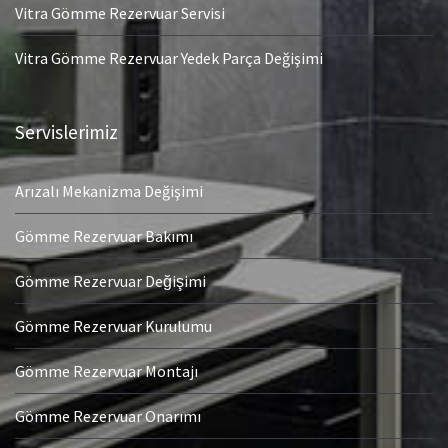
Vitra Gömme Rezervuar Servisi
Vitra Gömme Rezervuar Yedek Parça Değişimi
Servislerimiz
Arızalı Mekanizma Değişimi
Gömme Rezervuar Bakımı
Gömme Rezervuar Değişimi
Gömme Rezervuar Kurulumu
Gömme Rezervuar Montajı
Gömme Rezervuar Onarımı