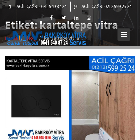
Skip
ACİL ÇAĞRI 0541 540 87 24
ACİL ÇAĞRI 0212 599 25 24
to
content
Etiket:
kartaltepe vitra
Home
Blog
kartaltepe vitra