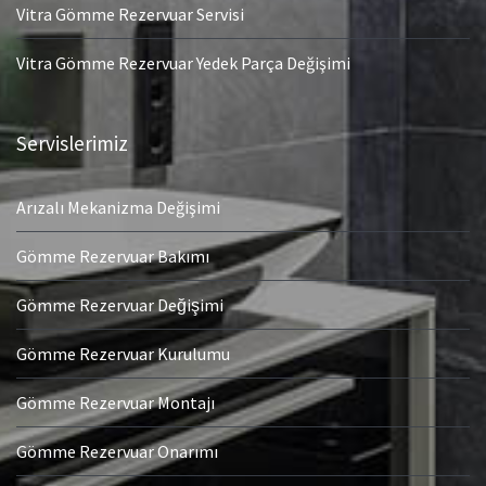
Vitra Gömme Rezervuar Servisi
Vitra Gömme Rezervuar Yedek Parça Değişimi
Servislerimiz
Arızalı Mekanizma Değişimi
Gömme Rezervuar Bakımı
Gömme Rezervuar Değişimi
Gömme Rezervuar Kurulumu
Gömme Rezervuar Montajı
Gömme Rezervuar Onarımı