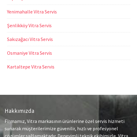
Yenimahalle Vitra Servis
Şenlikköy Vitra Servis
Sakızağacı Vitra Servis
Osmaniye Vitra Servis
Kartaltepe Vitra Servis
Hakkımızda
Firmamız, Vitra markasının ürünlerine özel servis hizmeti
sunarak müşterilerimize güvenilir, hızlı ve profesyonel
çözümler sağlamaktadır. Deneyimli teknik ekibimizle, Vitra