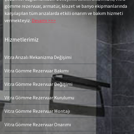
gömme rezervuar, armatür, klozet ve banyo ekipmanlarında
karşılaşılan tüm arızalarda etkili onarım ve bakım hizmeti
vermekteyiz.
Devamı >>>
Hizmetlerimiz
Vitra Arızalı Mekanizma Değişimi
Vitra Gömme Rezervuar Bakımı
Vitra Gömme Rezervuar Değişimi
Vitra Gömme Rezervuar Kurulumu
Vitra Gömme Rezervuar Montajı
Vitra Gömme Rezervuar Onarımı