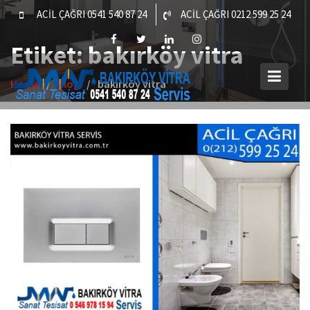
Skip
ACİL ÇAĞRI 0541 540 87 24
ACİL ÇAĞRI 0212 599 25 24
to
content
Etiket:
bakırköy vitra
Home
Blog
bakırköy vitra