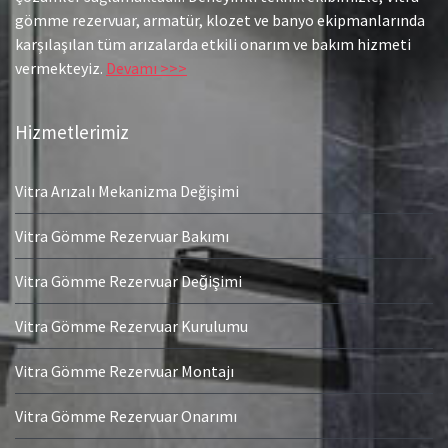
gömme rezervuar, armatür, klozet ve banyo ekipmanlarında
karşılaşılan tüm arızalarda etkili onarım ve bakım hizmeti
vermekteyiz.
Devamı >>>
Hizmetlerimiz
Vitra Arızalı Mekanizma Değişimi
Vitra Gömme Rezervuar Bakımı
Vitra Gömme Rezervuar Değişimi
Vitra Gömme Rezervuar Kurulumu
Vitra Gömme Rezervuar Montajı
Vitra Gömme Rezervuar Onarımı