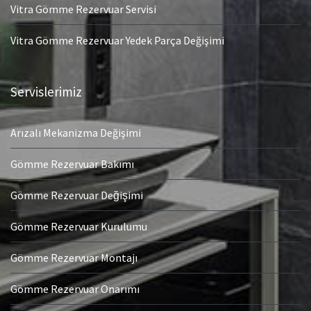
Vitra Gömme Rezervuar Servisi
Vitra Gömme Rezervuar Yedek Parça Değişimi
Servislerimiz
Arızalı Mekanizma Değişimi
Gömme Rezervuar Bakımı
Gömme Rezervuar Değişimi
Gömme Rezervuar Kurulumu
Gömme Rezervuar Montajı
Gömme Rezervuar Onarımı