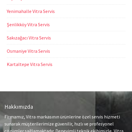
Yenimahalle Vitra Servis
Şenlikköy Vitra Servis
Sakızağacı Vitra Servis
Osmaniye Vitra Servis
Kartaltepe Vitra Servis
Hakkımızda
Firmamız, Vitra markasının ürünlerine özel servis hizmeti
sunarak müşterilerimize güvenilir, hızlı ve profesyonel
çözümler sağlamaktadır. Deneyimli teknik ekibimizle, Vitra