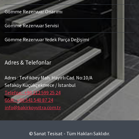
Gömme Rezervuar Onarımı
Gömme Rezervuar Servisi
Gömme Rezervuar Yedek Parça Değişimi
Adres & Telefonlar
Adres : Tevfikbey Mah. Hayırlı Cad. No:10/A
Sefaköy Küçükçekmece / İstanbul
Telefon : +90 212 599 25 24
GSM : +90 541 540 87 24
info@bakirkoyvitra.com.tr
© Sanat Tesisat - Tüm Hakları Saklıdır.