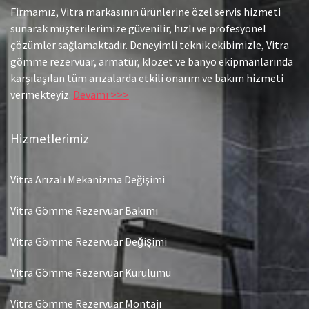
Firmamız, Vitra markasının ürünlerine özel servis hizmeti
sunarak müşterilerimize güvenilir, hızlı ve profesyonel
çözümler sağlamaktadır. Deneyimli teknik ekibimizle, Vitra
gömme rezervuar, armatür, klozet ve banyo ekipmanlarında
karşılaşılan tüm arızalarda etkili onarım ve bakım hizmeti
vermekteyiz.
Devamı >>>
Hizmetlerimiz
Vitra Arızalı Mekanizma Değişimi
Vitra Gömme Rezervuar Bakımı
Vitra Gömme Rezervuar Değişimi
Vitra Gömme Rezervuar Kurulumu
Vitra Gömme Rezervuar Montajı