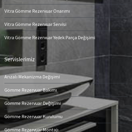
Vitra Gömme Rezervuar Onarımı
Vitra Gömme Rezervuar Servisi
Vitra Gömme Rezervuar Yedek Parça Değişimi
Servislerimiz
Arızalı Mekanizma Değişimi
Gömme Rezervuar Bakımı
Gömme Rezervuar Değişimi
Gömme Rezervuar Kurulumu
Gömme Rezervuar Montajı