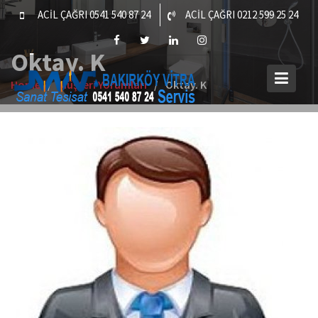
Skip
ACİL ÇAĞRI 0541 540 87 24
ACİL ÇAĞRI 0212 599 25 24
to
content
Oktay. K
Home
Müşteri Yorumları
Oktay. K