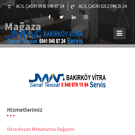
Skip
ACİL ÇAĞRI 0541 540 87 24
ACİL ÇAĞRI 0212 599 25 24
to
content
Mağaza
Home
Mağaza
Hizmetlerimiz
Vitra Arızalı Mekanizma Değişimi