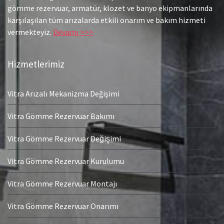
gömme rezervuar, armatür, klozet ve banyo ekipmanlarında
karşılaşılan tüm arızalarda etkili onarım ve bakım hizmeti
vermekteyiz.
Devamı >>>
Hizmetlerimiz
Vitra Arızalı Mekanizma Değişimi
Vitra Gömme Rezervuar Bakımı
Vitra Gömme Rezervuar Değişimi
Vitra Gömme Rezervuar Kurulumu
Vitra Gömme Rezervuar Montajı
Vitra Gömme Rezervuar Onarımı