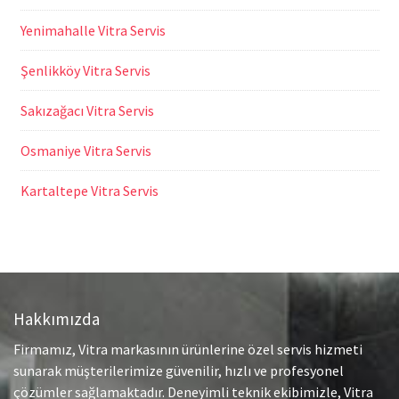
Yenimahalle Vitra Servis
Şenlikköy Vitra Servis
Sakızağacı Vitra Servis
Osmaniye Vitra Servis
Kartaltepe Vitra Servis
Hakkımızda
Firmamız, Vitra markasının ürünlerine özel servis hizmeti
sunarak müşterilerimize güvenilir, hızlı ve profesyonel
çözümler sağlamaktadır. Deneyimli teknik ekibimizle, Vitra