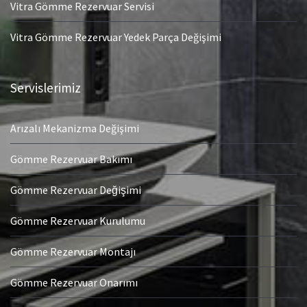
Vitra Gömme Rezervuar Servisi
Vitra Gömme Rezervuar Yedek Parça Değişimi
Servislerimiz
Arızalı Mekanizma Değişimi
Gömme Rezervuar Bakımı
Gömme Rezervuar Değişimi
Gömme Rezervuar Kurulumu
Gömme Rezervuar Montajı
Gömme Rezervuar Onarımı